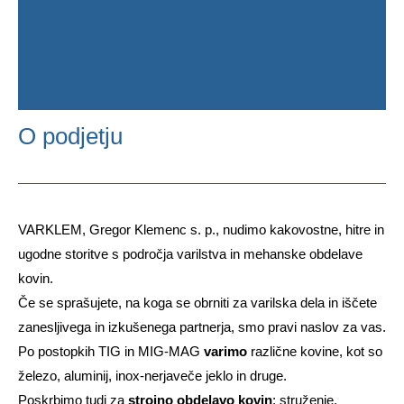
O podjetju
VARKLEM, Gregor Klemenc s. p., nudimo kakovostne, hitre in
ugodne storitve s področja varilstva in mehanske obdelave
kovin.
Če se sprašujete, na koga se obrniti za varilska dela in iščete
zanesljivega in izkušenega partnerja, smo pravi naslov za vas.
Po postopkih TIG in MIG-MAG
varimo
različne kovine, kot so
železo, aluminij, inox-nerjaveče jeklo in druge.
Poskrbimo tudi za
strojno obdelavo kovin
: struženje,