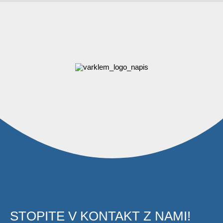
VARKLEM, Gregor Klemenc s.p.
Gorenje Laknice 73B
8230 Mokronog
040 299 718
info@varklem.com
NAŠE STORITVE
MIG-MAG varjenje
STOPITE V KONTAKT Z NAMI!