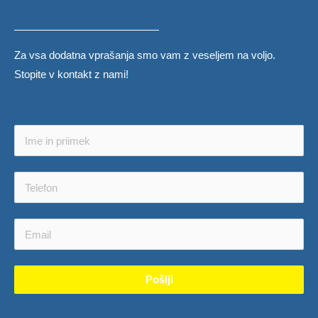
TIG varjenje
Ostale storitve
Za vsa dodatna vprašanja smo vam z veseljem na voljo.
Izdelki
Stopite v kontakt z nami!
CERTIFIKATI
Pošlji